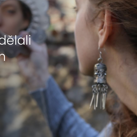
dělali
ím