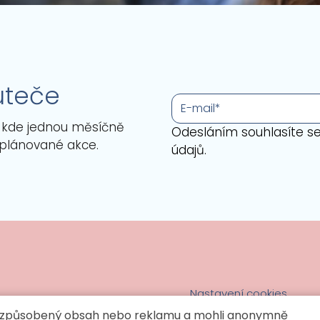
uteče
E-
mail
*
, kde jednou měsíčně
Odesláním souhlasíte s
 plánované akce.
údajů.
Nastavení cookies
přizpůsobený obsah nebo reklamu a mohli anonymně