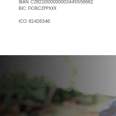
IBAN: CZ8220100000003445556662
BIC: FIOBCZPPXXX
IČO: 62426346