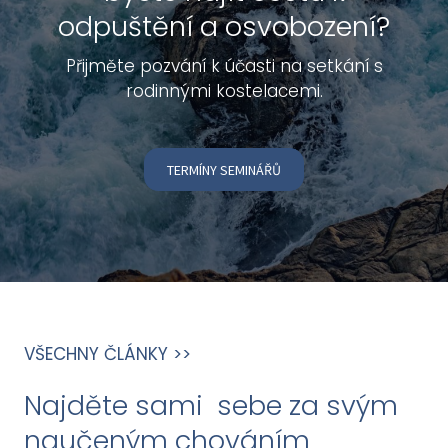
odpuštění a osvobození?
Přijměte pozvání k účasti na setkání s
rodinnými kostelacemi.
TERMÍNY SEMINÁŘŮ
VŠECHNY ČLÁNKY >>
Najděte sami sebe
za svým
naučeným chováním