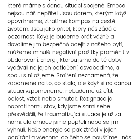
které máme s danou situací spojené. Emoce
nejsou náš nepřítel. Jsou darem, kterým když
opovrhneme, ztratíme kompas na cestě
životem. Jsou jako přítel, který nás žádá o
pozornost. Když je budeme brát vážně a
dovolíme jim bezpečně odejít z našeho bytí,
můžeme minulé negativní prožitky proměnit v
obdarování. Energii, kterou jsme do té doby
vydávali na jejich potlačení, osvobodíme, a
spolu s ní ožijeme. Smíření neznamená, že
zapomene na to, co stalo, ale když si na danou
situaci vzpomeneme, nebudeme už cítit
bolest, vztek nebo smutek. Rezignace je
naproti tomu stav, kdy jsme sami sebe
přesvědčili, že traumatizující situace je už za
námi, ale emoce jsme popřeli nebo se jim
vyhnuli. Naše energie se pak ztrácí v jejich
popírání a všechno, do čeho se pouštíme, nás