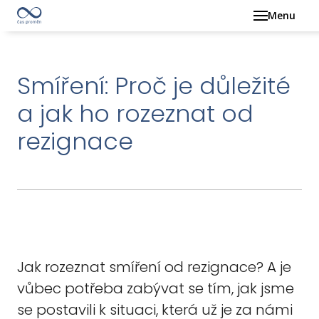
Menu
TERM
ROD
Smíření: Proč je důležité
KON
a jak ho rozeznat od
O M
rezignace
INSP
KA
SRD
ČL
MY
PŘ
Jak rozeznat smíření od rezignace? A je
KON
vůbec potřeba zabývat se tím, jak jsme
se postavili k situaci, která už je za námi