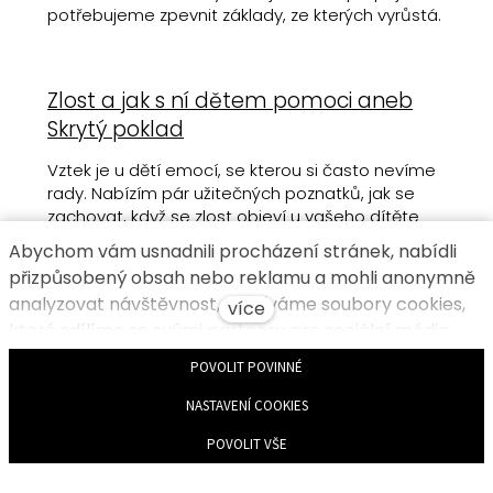
potřebujeme zpevnit základy, ze kterých vyrůstá.
Zlost a jak s ní dětem pomoci aneb
Skrytý poklad
Vztek je u dětí emocí, se kterou si často nevíme
rady. Nabízím pár užitečných poznatků, jak se
zachovat, když se zlost objeví u vašeho dítěte
nebo se bude chystat přemoci i vás.
Abychom vám usnadnili procházení stránek, nabídli
přizpůsobený obsah nebo reklamu a mohli anonymně
analyzovat návštěvnost, využíváme soubory cookies,
více
které sdílíme se svými partnery pro sociální média,
inzerci a analýzu. Jejich nastavení upravíte odkazem
POVOLIT POVINNÉ
"Nastavení cookies" a kdykoliv jej můžete změnit v
NASTAVENÍ COOKIES
patičce webu. Podrobnější informace najdete v našich
Zásadách ochrany osobních údajů a používání
POVOLIT VŠE
souborů cookies. Souhlasíte s používáním cookies?