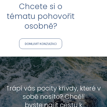
Chcete si o
tématu
pohovořit
osobně?
DOMLUVIT KONZULTACI
Trápí vás pocity křivdy, které v
sobě nosíte?
Chcěli
byste najít cestu k