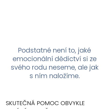
jakým
jeho
člověkem
se
přítomnosti,
díky tomu
ale nečiňte ho
stáváš.
za to
odpovědeným.
Podstatné není to, jaké
♥
emocionální dědictví si ze
svého rodu neseme, ale jak
s ním naložíme.
SKUTEČNÁ POMOC OBVYKLE