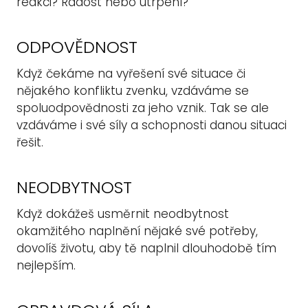
reakci? Radost nebo utrpení?
ODPOVĚDNOST
Když čekáme na vyřešení své situace či
nějakého konfliktu zvenku, vzdáváme se
spoluodpovědnosti za jeho vznik. Tak se ale
vzdáváme i své síly a schopnosti danou situaci
řešit.
NEODBYTNOST
Když dokážeš usměrnit neodbytnost
okamžitého naplnění nějaké své potřeby,
dovolíš životu, aby tě naplnil dlouhodobě tím
nejlepším.