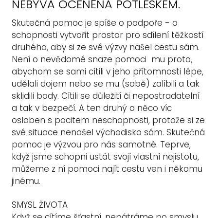
NEBÝVÁ OCENĚNA POTLESKEM.
Skutečná pomoc je spíše o podpoře - o
schopnosti vytvořit prostor pro sdílení těžkostí
druhého, aby si ze své výzvy našel cestu sám.
Není o nevědomé snaze pomoci mu proto,
abychom se sami cítili v jeho přítomnosti lépe,
udělali dojem nebo se mu (sobě) zalíbili a tak
sklidili body. Cítili se důležití či nepostradatelní
a tak v bezpečí. A ten druhý o něco víc
oslaben s pocitem neschopnosti, protože si ze
své situace nenašel východisko sám. Skutečná
pomoc je výzvou pro nás samotné. Teprve,
když jsme schopni ustát svojí vlastní nejistotu,
můžeme z ní pomoci najít cestu ven i někomu
jinému.
SMYSL ŽIVOTA
Když se cítíme šťastní, nepátráme po smyslu