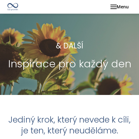
Menu
TERM
ROD
KON
& DALŠÍ
O M
Inspirace pro každý den
INSP
KA
SRD
ČL
MY
Sdílejte s
PŘ
druhým
Jediný krok, který nevede k cíli,
Není důležité, v
člověkem,
KON
je ten, který neuděláme.
co věříš,
ale
jak se cítíte v