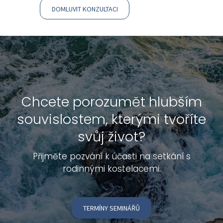
DOMLUVIT KONZULTACI
Chcete porozumět hlubším
souvislostem,
kterými tvoříte
svůj život?
Přijměte pozvání k účasti na setkání s
rodinnými kostelacemi.
TERMÍNY SEMINÁŘŮ