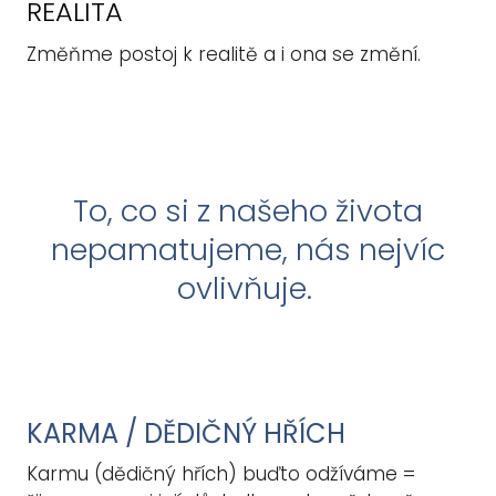
REALITA
Změňme postoj k realitě a i ona se změní.
To, co si z našeho života
nepamatujeme,
nás nejvíc
ovlivňuje.
KARMA / DĚDIČNÝ HŘÍCH
Karmu (dědičný hřích) buďto odžíváme =