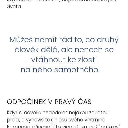
života.
Můžeš nemít rád to, co druhý
člověk dělá, ale nenech se
vtáhnout ke zlosti
na něho samotného.
ODPOČINEK V PRAVÝ ČAS
Když si dovolíš nedodělat nějakou začatou
práci, a vyhovíš tak hlasu svého vnitřního
kompasu, přinese ti to více užitku, než "na krev"