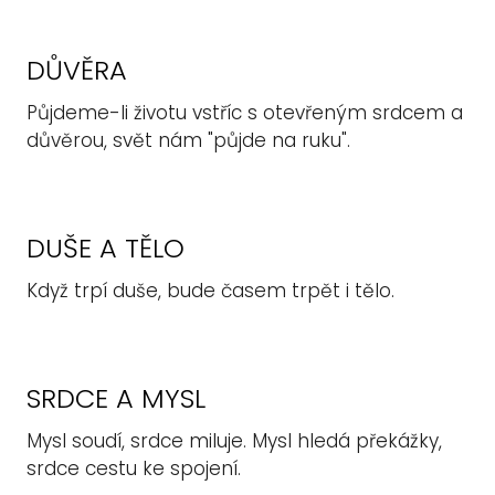
DŮVĚRA
Půjdeme-li životu vstříc s otevřeným srdcem a
důvěrou, svět nám "půjde na ruku".
DUŠE A TĚLO
Když trpí duše, bude časem trpět i tělo.
SRDCE A MYSL
Mysl soudí, srdce miluje. Mysl hledá překážky,
srdce cestu ke spojení.