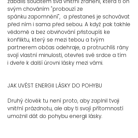
zabalíš soucitem svá vnitřní zranění, která ti on
svým chováním "probouzí ze
spánku zapomnění", a přestaneš je schovávat
před ním i sama před sebou. A když pak takhle
vědomě a bez obviňování přistoupíš ke
konfliktu, který se mezi tebou a tvým
partnerem občas odehraje, a protruchlíš rány
svojí vlastní minulosti, otevřeš své srdce a tím
i dveře k další úrovni lásky mezi vámi.
JAK UVÉST ENERGII LÁSKY DO POHYBU
Druhý člověk tu není proto, aby zaplnil tvoji
vnitřní prázdnotu, ale aby ti svojí přítomností
umožnil dát
do pohybu energii lásky.